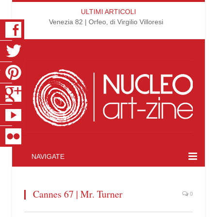
ULTIMI ARTICOLI
Venezia 82 | Orfeo, di Virgilio Villoresi
K
R
T
S
E
R
NAVIGATE
Cannes 67 | Mr. Turner
0