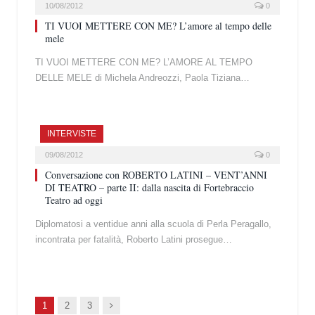
10/08/2012
0
TI VUOI METTERE CON ME? L’amore al tempo delle
mele
TI VUOI METTERE CON ME? L’AMORE AL TEMPO
DELLE MELE di Michela Andreozzi, Paola Tiziana…
INTERVISTE
09/08/2012
0
Conversazione con ROBERTO LATINI – VENT’ANNI
DI TEATRO – parte II: dalla nascita di Fortebraccio
Teatro ad oggi
Diplomatosi a ventidue anni alla scuola di Perla Peragallo,
incontrata per fatalità, Roberto Latini prosegue…
Succ.
1
2
3