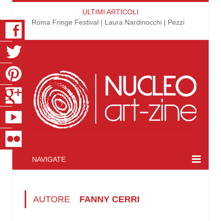
ULTIMI ARTICOLI
Roma Fringe Festival | Laura Nardinocchi | Pezzi
K
R
T
S
E
R
NAVIGATE
AUTORE
FANNY CERRI