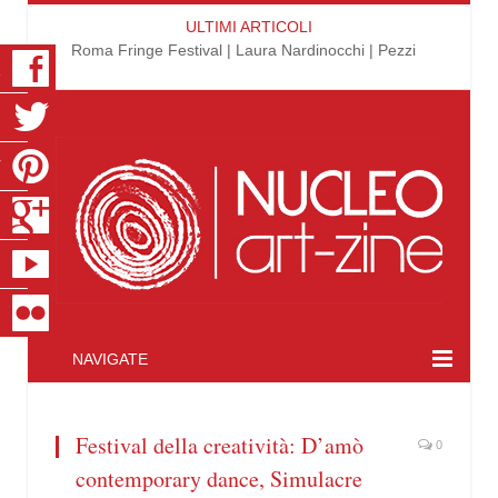
ULTIMI ARTICOLI
Roma Fringe Festival | Laura Nardinocchi | Pezzi
K
R
T
S
E
R
NAVIGATE
Festival della creatività: D’amò
0
contemporary dance, Simulacre