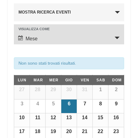
Eventi
MOSTRA RICERCA EVENTI
Ricerca
e
VISUALIZZA COME
Evento
viste
Viste
Mese
Navigazione
Navigazione
Non sono stati trovati risultati.
Calendario
LUN
MAR
MER
GIO
VEN
SAB
DOM
di
Calendario
27
28
29
30
31
1
2
di
Eventi
Eventi
3
4
5
6
7
8
9
10
11
12
13
14
15
16
17
18
19
20
21
22
23