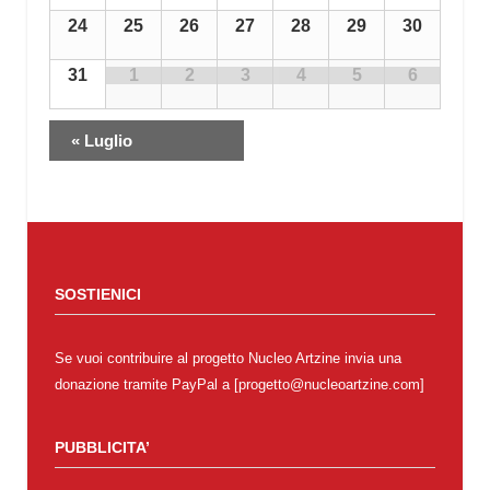
24
25
26
27
28
29
30
31
1
2
3
4
5
6
«
Luglio
SOSTIENICI
Se vuoi contribuire al progetto Nucleo Artzine invia una
donazione tramite PayPal a [progetto@nucleoartzine.com]
PUBBLICITA’