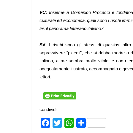
VC
:
Insieme a Domenico Procacci è fondatore 
culturale ed economica, quali sono i rischi immi
lei, il panorama letterario italiano?
SV
: I rischi sono gli stessi di qualsiasi altr
sopravvivere “piccoli”, che si debba morire o 
italiano, a me sembra molto vitale, e non ri
adeguatamente illustrato, accompagnato e governa
lettori.
condividi:
Facebook
Twitter
WhatsApp
Share