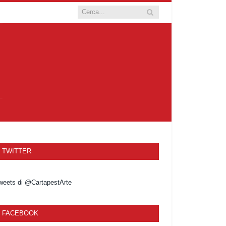
TWITTER
weets di @CartapestArte
FACEBOOK