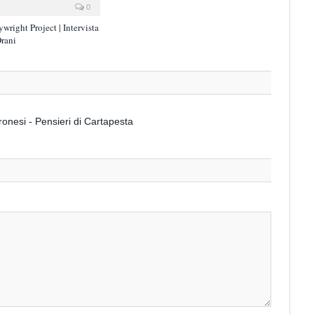
0
ywright Project | Intervista
Orani
eronesi - Pensieri di Cartapesta