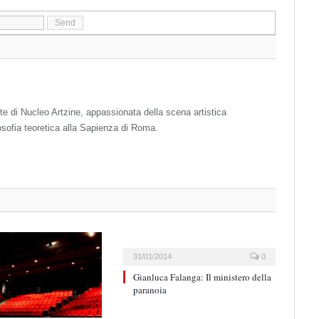
te di Nucleo Artzine, appassionata della scena artistica
osofia teoretica alla Sapienza di Roma.
31/01/2014
0
Gianluca Falanga: Il ministero della
paranoia