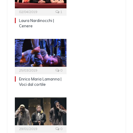
02/04/2019
1
Laura Nardinocchi |
Cenere
25/03/2019
0
Enrico Maria Lamanna |
Voci dal cortile
29/01/2019
0