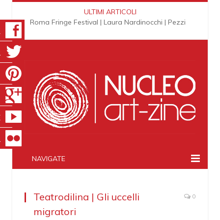
ULTIMI ARTICOLI
Roma Fringe Festival | Laura Nardinocchi | Pezzi
K
R
T
S
E
R
NAVIGATE
Teatrodilina | Gli uccelli
0
migratori