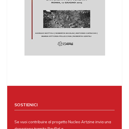
SOSTIENICI
Se vuoi contribuire al progetto Nucleo Artzine invia una
donazione tramite PayPal a