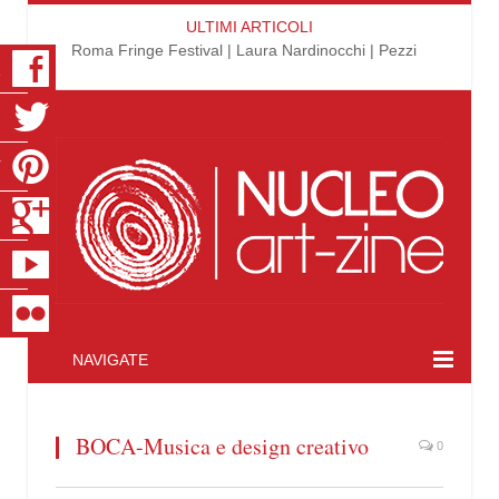
ULTIMI ARTICOLI
Roma Fringe Festival | Laura Nardinocchi | Pezzi
K
R
T
S
E
R
NAVIGATE
BOCA-Musica e design creativo
0