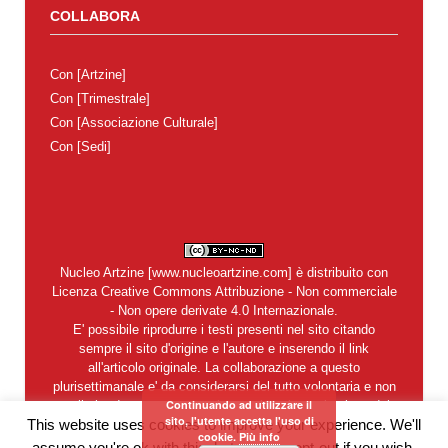
COLLABORA
Con
[Artzine]
Con
[Trimestrale]
Con
[Associazione Culturale]
Con
[Sedi]
Nucleo Artzine
[
www.nucleoartzine.com
] è distribuito con
Licenza
Creative Commons Attribuzione - Non commerciale
- Non opere derivate 4.0 Internazionale
.
E' possibile riprodurre i testi presenti nel sito citando
sempre il sito d'origine e l'autore e inserendo il link
all'articolo originale. La collaborazione a questo
plurisettimanale e' da considerarsi del tutto volontaria e non
Continuando ad utilizzare il
retribuita. In nessun caso si garantisce la restituzione dei
sito, l'utente accetta l'uso di
This website uses cookies to improve your experience. We'll
materiali inviati alla redazione. Del contenuto degli articoli e
cookie.
Più info
degli annunci pubblicitari sono legalmente responsabili i
assume you're ok with this, but you can opt-out if you wish.