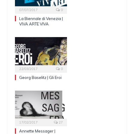
07/07/2017
0
La Biennale di Venezia |
VIVA ARTE VIVA
22/03/2017
0
Georg Baselitz | Gli Eroi
17/02/2017
27
Annette Messager |