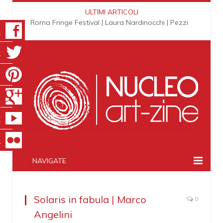
ULTIMI ARTICOLI
Roma Fringe Festival | Laura Nardinocchi | Pezzi
K
R
T
S
E
R
NAVIGATE
Solaris in fabula | Marco
0
Angelini