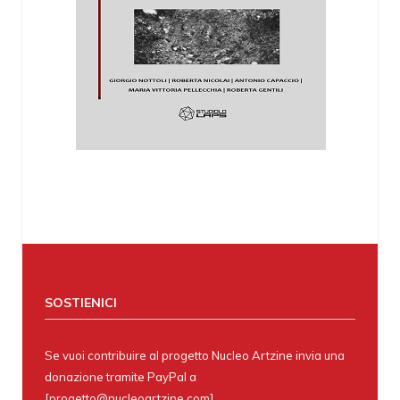
SOSTIENICI
Se vuoi contribuire al progetto Nucleo Artzine invia una
donazione tramite PayPal a
[progetto@nucleoartzine.com]