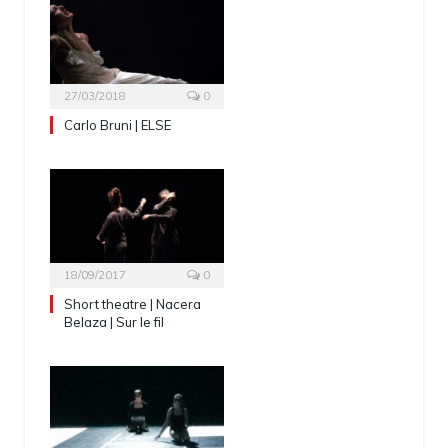
27/03/2018
0
Carlo Bruni | ELSE
18/09/2017
0
Short theatre | Nacera
Belaza | Sur le fil