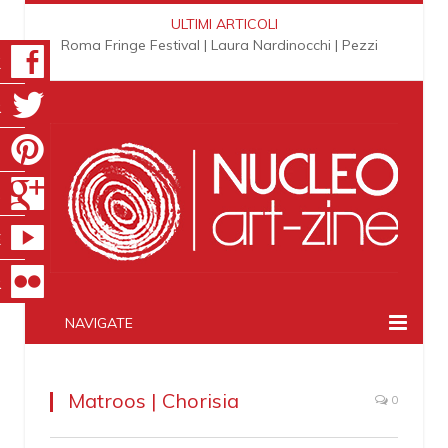
ULTIMI ARTICOLI
Roma Fringe Festival | Laura Nardinocchi | Pezzi
K
R
T
S
E
R
NAVIGATE
Matroos | Chorisia
0